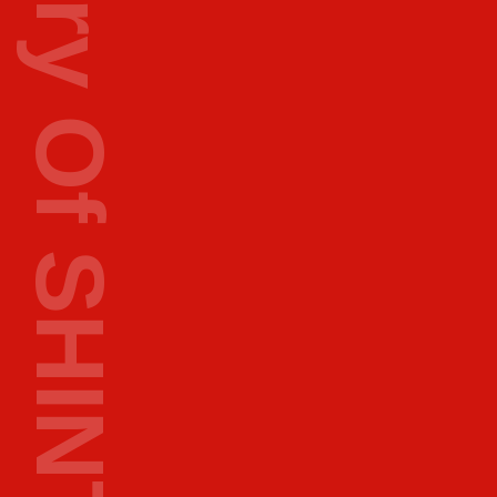
A History Of SHINTOKU
1
9
9
3