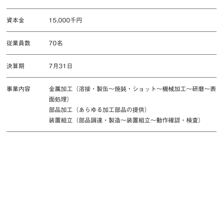
資本金
15,000千円
従業員数
70名
決算期
7月31日
事業内容
金属加工（溶接・製缶〜焼鈍・ショット〜機械加工〜研磨〜表
面処理）
部品加工（あらゆる加工部品の提供）
装置組立（部品調達・製造〜装置組立〜動作確認・検査）
本社／組立工場
八ヶ岳工場