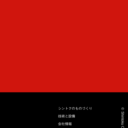
2
0
2
2
シントクのものづくり
©
Shintoku Co.,Ltd
技術と設備
会社情報