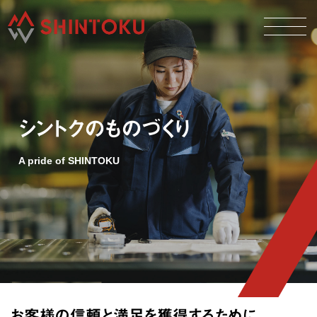
シントクのものづくり
シントクのものづくり
A pride of SHINTOKU
技術と設備
会社情報
採用情報
お客様の信頼と満足を獲得するために